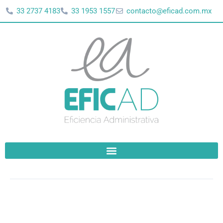
Ir
33 2737 4183
33 1953 1557
contacto@eficad.com.mx
al
contenido