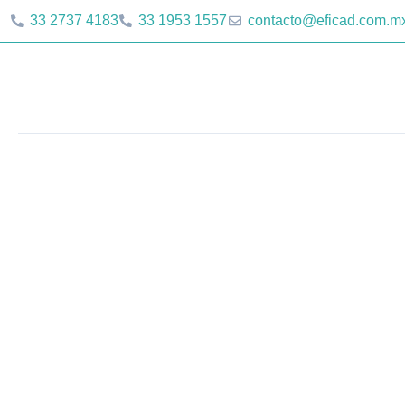
Ir
33 2737 4183
33 1953 1557
contacto@eficad.com.m
al
contenido